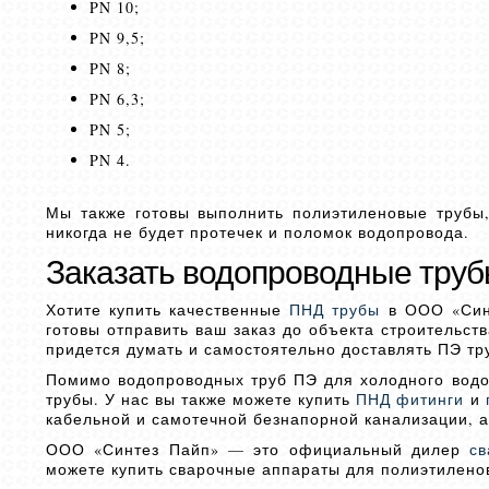
PN 10;
PN 9,5;
PN 8;
PN 6,3;
PN 5;
PN 4.
Мы также готовы выполнить полиэтиленовые трубы
никогда не будет протечек и поломок водопровода.
Заказать водопроводные труб
Хотите купить качественные
ПНД трубы
в ООО «Синт
готовы отправить ваш заказ до объекта строительст
придется думать и самостоятельно доставлять ПЭ тр
Помимо водопроводных труб ПЭ для холодного водо
трубы. У нас вы также можете купить
ПНД фитинги
и
кабельной и самотечной безнапорной канализации, а
ООО «Синтез Пайп» — это официальный дилер
св
можете купить сварочные аппараты для полиэтиленов