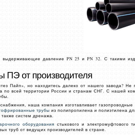
, выдерживающие давление PN 25 и PN 32. С такими из
ы ПЭ от производителя
ез Пайп», но находитесь далеко от нашего завода? Не
ва по всей территории России и странам СНГ. С нашей ко
убы.
снабжения, наша компания изготавливает газопроводные 
гофрированные трубы
из полипропилена и полиэтилена дл
 также систем дренажа.
арочного оборудования
стыкового и электромуфтового т
ых труб от ведущих производителей в стране.