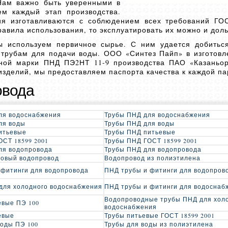
Нам важно быть уверенными в
ем каждый этап производства.
я изготавливаются с соблюдением всех требований ГОС
равила использования, то эксплуатировать их можно и дол
ы используем первичное сырье. С ним удается добить
 трубам для подачи воды. ООО «Синтез Пайп» в изготовл
бной марки ПНД ПЭ2НТ 11-9 производства ПАО «Казаньор
изделий, мы предоставляем паспорта качества к каждой па
овода
ля водоснабжения
Трубы ПНД для водоснабжения
ля воды
Трубы ПНД для воды
итьевые
Трубы ПНД питьевые
ОСТ 18599 2001
Трубы ПНД ГОСТ 18599 2001
ля водопровода
Трубы ПНД для водопровода
овый водопровод
Водопровод из полиэтилена
 фитинги для водопровода
ПНД трубы и фитинги для водопров
для холодного водоснабжения
ПНД трубы и фитинги для водоснаб
Водопроводные трубы ПНД для хол
евые ПЭ 100
водоснабжения
евые
Трубы питьевые ГОСТ 18599 2001
воды ПЭ 100
Трубы для воды из полиэтилена