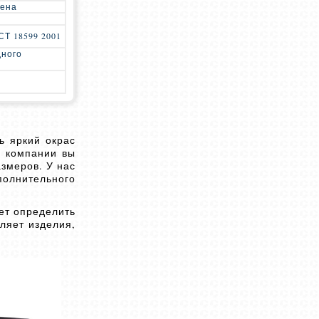
лена
Т 18599 2001
дного
ь яркий окрас
й компании вы
змеров. У нас
полнительного
ет определить
ляет изделия,