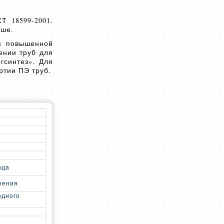
Т 18599-2001.
ьше.
ся повышенной
ении труб для
гсинтез». Для
ртии ПЭ труб.
ода
жения
одного