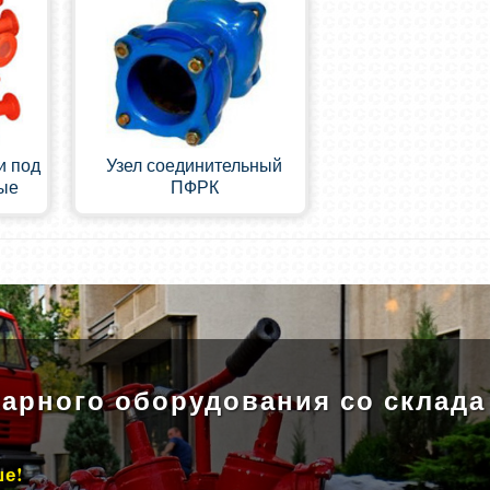
и под
Узел соединительный
ые
ПФРК
арного оборудования со склада
ше!