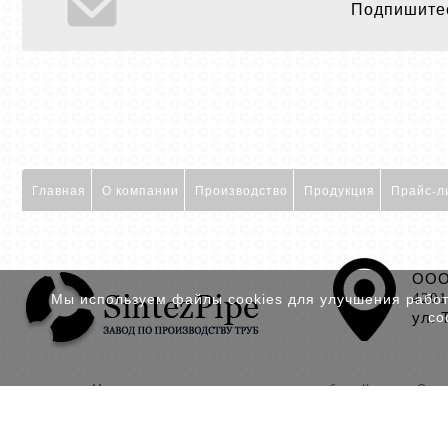
Подпишитес
Главная
О компании
Производство
Продукция
Прайс-л
ООО
4201
Мы используем файлы cookies для улучшения работы
ул. 
со
Мы реализуем
полиэтиленовые трубы
в Казани, Орен
© Синтез Пайп 2014-
2025