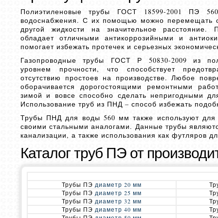
Полиэтиленовые трубы ГОСТ 18599-2001 ПЭ 56
водоснабжения. С их помощью можно перемещать о
другой жидкости на значительное расстояние. 
обладает отличными антикоррозийными и антиоки
помогает избежать протечек и серьезных экономичес
Газопроводные трубы ГОСТ Р 50830-2009 из по
уровнем прочности, что способствует предотв
отсутствию простоев на производстве. Любое пов
оборачивается дорогостоящими ремонтными рабо
зимой и вовсе способно сделать непригодными дл
Использование труб из ПНД – способ избежать подоб
Трубы ПНД для воды 560 мм также используют для 
своими стальными аналогами. Данные трубы являют
канализации, а также использования как футляров д
Каталог труб ПЭ от производи
Трубы ПЭ
диаметр 20 мм
Тр
Трубы ПЭ
диаметр 25 мм
Тр
Трубы ПЭ
диаметр 32 мм
Тр
Трубы ПЭ
диаметр 40 мм
Тр
Трубы ПЭ
диаметр 50 мм
Тр