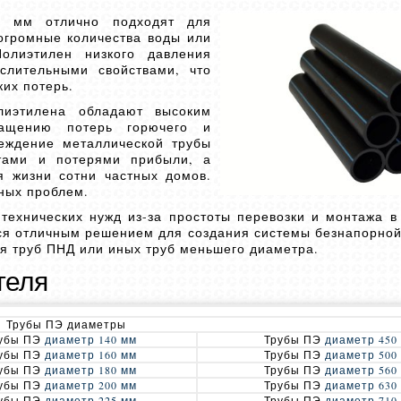
0 мм отлично подходят для
громные количества воды или
Полиэтилен низкого давления
слительными свойствами, что
ких потерь.
лиэтилена обладают высоким
ращению потерь горючего и
реждение металлической трубы
тами и потерями прибыли, а
я жизни сотни частных домов.
ных проблем.
технических нужд из-за простоты перевозки и монтажа в
ся отличным решением для создания системы безнапорной
ля труб ПНД или иных труб меньшего диаметра.
теля
Трубы ПЭ диаметры
убы ПЭ
диаметр 140 мм
Трубы ПЭ
диаметр 450
убы ПЭ
диаметр 160 мм
Трубы ПЭ
диаметр 500
убы ПЭ
диаметр 180 мм
Трубы ПЭ
диаметр 560
убы ПЭ
диаметр 200 мм
Трубы ПЭ
диаметр 630
убы ПЭ
диаметр 225 мм
Трубы ПЭ
диаметр 710