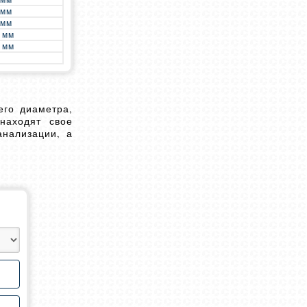
 мм
 мм
 мм
 мм
го диаметра,
аходят свое
анализации, а